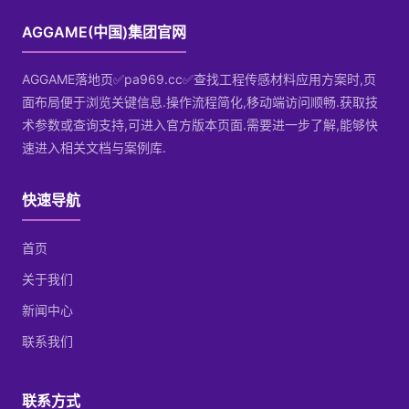
AGGAME(中国)集团官网
AGGAME落地页✅pa969.cc✅查找工程传感材料应用方案时,页
面布局便于浏览关键信息.操作流程简化,移动端访问顺畅.获取技
术参数或查询支持,可进入官方版本页面.需要进一步了解,能够快
速进入相关文档与案例库.
快速导航
首页
关于我们
新闻中心
联系我们
联系方式