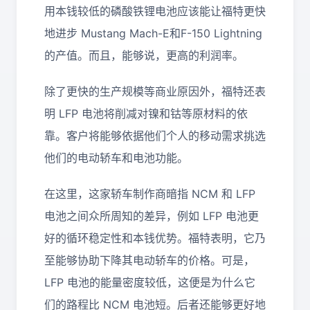
用本钱较低的磷酸铁锂电池应该能让福特更快
地进步 Mustang Mach-E和F-150 Lightning
的产值。而且，能够说，更高的利润率。
除了更快的生产规模等商业原因外，福特还表
明 LFP 电池将削减对镍和钴等原材料的依
靠。客户将能够依据他们个人的移动需求挑选
他们的电动轿车和电池功能。
在这里，这家轿车制作商暗指 NCM 和 LFP
电池之间众所周知的差异，例如 LFP 电池更
好的循环稳定性和本钱优势。福特表明，它乃
至能够协助下降其电动轿车的价格。可是，
LFP 电池的能量密度较低，这便是为什么它
们的路程比 NCM 电池短。后者还能够更好地