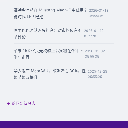
福特今年将在 Mustang Mach-E 中使用宁
2026-01-13
05:55:05
德时代 LFP 电池
阿里巴巴否认入股抖音：对市场传言不
2026-01-12
05:55:05
予评论
苹果 153 亿美元税款上诉案将在今年下
2026-01-02
05:55:05
半年审理
华为发布 MetaAAU，能耗降低 30%，性
2025-12-29
05:55:05
能节能双提升
← 返回新闻列表