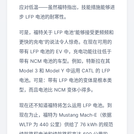
应对低温——虽然福特指出，技能措施能够进
步 LFP 电池的耐寒性。
可是，福特关于 LFP 电池“能够接受更频频和
更快的充电”的说法令人惊奇。在现在可用的
带有 LFP 电池的 EV 中，充电功能往往低于
带有 NCM 电池的车型。例如，特斯拉在其
Model 3 和 Model Y 中运用 CATL 的 LFP
电池。可是：带有 LFP 电池的变体是根本类
型，而且电池比 NCM 变体小得多。
现在还不知道福特将怎么运用 LFP 电池。到
现在为止，福特为 Mustang Mach-E（依据
WLTP 为 440 公里）供给了 76 kWh 的规范