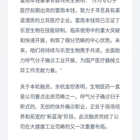
雷雨本钱董事长蔡玮先生表明：“作为专心于
医疗前期出资的雷雨本钱，致力于寻觅具有渠
道潜质的立异医疗企业。雷雨本钱现已见证了
乐翌生物在技能研制、临床使用中的重大突破
和快速开展，构筑了细分范畴的中心优势。未
来，咱们将持续与乐翌生物携手共进，全面助
力呼气分子确诊工业开展，为国产医疗器械立
异工作贡献力量。”
关于本轮融资，余杭金控表明，生物医药一直
是公司要点出资范畴之一，呼气分子确诊归于
新式的、无创的体外确诊职业，正处于商场培
养和拓宽的“新蓝海”阶段，此次融资完结了公
司在大健康工业范畴的又一次重要布局。