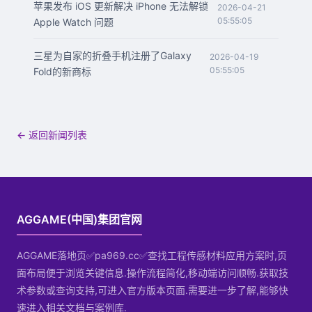
苹果发布 iOS 更新解决 iPhone 无法解锁
2026-04-21
05:55:05
Apple Watch 问题
三星为自家的折叠手机注册了Galaxy
2026-04-19
05:55:05
Fold的新商标
← 返回新闻列表
AGGAME(中国)集团官网
AGGAME落地页✅pa969.cc✅查找工程传感材料应用方案时,页
面布局便于浏览关键信息.操作流程简化,移动端访问顺畅.获取技
术参数或查询支持,可进入官方版本页面.需要进一步了解,能够快
速进入相关文档与案例库.