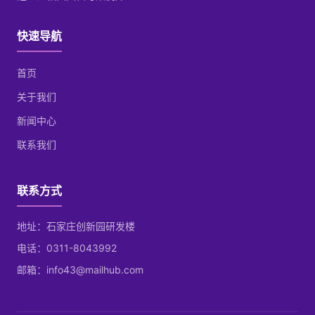
快速导航
首页
关于我们
新闻中心
联系我们
联系方式
地址：石家庄创新园研发楼
电话：0311-8043992
邮箱：info43@mailhub.com