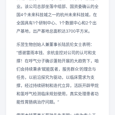
业。该公司总部坐落中组部、国资委确认的全
国4个未来科技城之一的杭州未来科技城，在
全国具有1个研制中心、1个数据中心和2个出
产基地，出产基地总面积达3700平方米。
乐翌生物创始人兼董事长陆凯伦女士表明：
“感谢雷雨本钱、余杭金控对公司的认可和支
撑！在呼气分子确诊蓬勃开展的大趋势下，咱
们会持续秉承‘赋能医者，服务群众’的理念与
任务，以前沿探究为驱动，以临床需求为支
撑，经过持续研制和迭代立异，活跃开辟甲烷
和氢呼气检测临床规划使用，真实处理患者功
能性胃肠病治疗问题。”