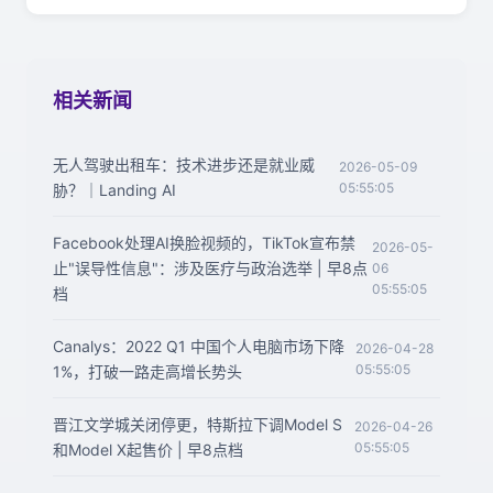
相关新闻
无人驾驶出租车：技术进步还是就业威
2026-05-09
05:55:05
胁？｜Landing AI
Facebook处理AI换脸视频的，TikTok宣布禁
2026-05-
止"误导性信息"：涉及医疗与政治选举 | 早8点
06
05:55:05
档
Canalys：2022 Q1 中国个人电脑市场下降
2026-04-28
05:55:05
1%，打破一路走高增长势头
晋江文学城关闭停更，特斯拉下调Model S
2026-04-26
05:55:05
和Model X起售价 | 早8点档