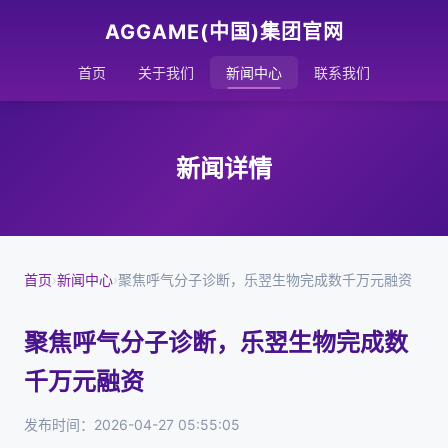
AGGAME(中国)集团官网
首页
关于我们
新闻中心
联系我们
新闻详情
首页
›
新闻中心
›
聚焦呼气分子诊断，乐翌生物完成数千万元融资
聚焦呼气分子诊断，乐翌生物完成数
千万元融资
发布时间：2026-04-27 05:55:05